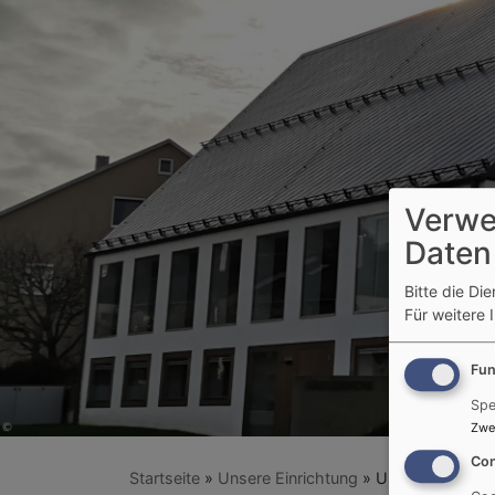
Verwe
Daten
Bitte die Di
Für weitere 
Fun
Spe
Zwe
Con
Startseite
Unsere Einrichtung
Unser Träger