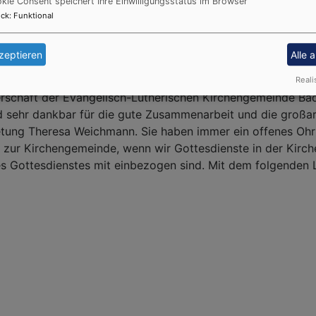
kie Consent speichert Ihre Einwilligungsstatus im Browser
ck
:
Funktional
zeptieren
Alle 
Reali
erschaft der Evangelisch-Lutherischen Kirchengemeinde Bad 
sind sehr dankbar für die gute Zusammenarbeit und die groß
etung Theresa Weichmann. Sie haben immer ein offenes Ohr 
t zur Kirchengemeinde, wenn wir Gottesdienste in der Kirche
es Gottesdienstes mit einbezogen sind. Mit dem folgende