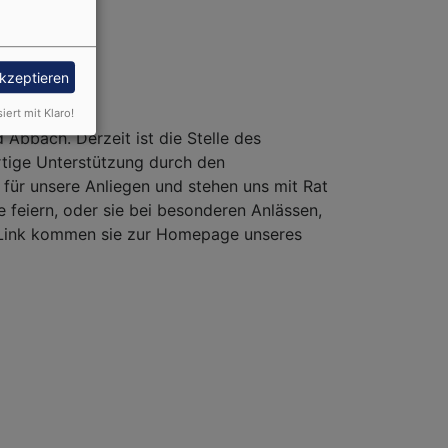
akzeptieren
siert mit Klaro!
Abbach. Derzeit ist die Stelle des
artige Unterstützung durch den
für unsere Anliegen und stehen uns mit Rat
 feiern, oder sie bei besonderen Anlässen,
n Link kommen sie zur Homepage unseres