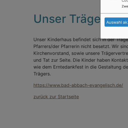
Coo
Zwe
Unser Träger
Auswahl ak
Unser Kinderhaus befindet sich in der Träg
Pfarrers/der Pfarrerin nicht besetzt. Wir 
Kirchenvorstand, sowie unsere Trägervertr
und Tat zur Seite. Die Kinder haben Kontak
wie dem Erntedankfest in die Gestaltung d
Trägers.
https://www.bad-abbach-evangelisch.de/
zurück zur Startseite